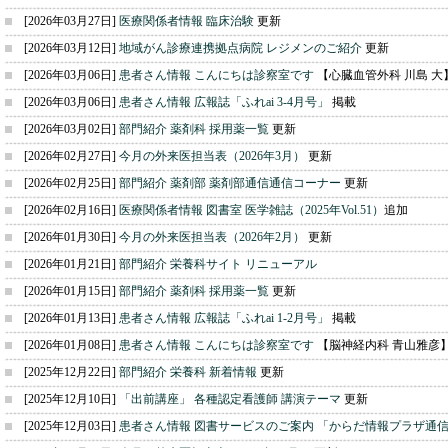
[2026年03月27日]
医療関係者情報 臨床治験
更新
[2026年03月12日]
地域がん診療連携拠点病院 レジメンのご紹介
更新
[2026年03月06日]
患者さん情報 こんにちは診察室です
【心臓血管外科 川島 大
[2026年03月06日]
患者さん情報 広報誌「ふれai 3-4月号」
掲載
[2026年03月02日]
部門紹介 薬剤科 採用薬一覧
更新
[2026年02月27日]
今月の外来医担当表（2026年3月）
更新
[2026年02月25日]
部門紹介 薬剤部 薬剤部通信通信コーナー
更新
[2026年02月16日]
医療関係者情報 図書室 医学雑誌（2025年Vol.51）
追加
[2026年01月30日]
今月の外来医担当表（2026年2月）
更新
[2026年01月21日]
部門紹介 栄養科サイト リニューアル
[2026年01月15日]
部門紹介 薬剤科 採用薬一覧
更新
[2026年01月13日]
患者さん情報 広報誌「ふれai 1-2月号」
掲載
[2026年01月08日]
患者さん情報 こんにちは診察室です
【脳神経内科 青山雅彦
[2025年12月22日]
部門紹介 栄養科 新着情報
更新
[2025年12月10日]
「出前講座」 各種認定看護師 講演テーマ
更新
[2025年12月03日]
患者さん情報 図書サービスのご案内 「からだ情報プラザ通