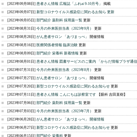
[2023年09月08日]
患者さん情報 広報誌「ふれai 9-10月号」
掲載
[2023年09月07日]
新型コロナウイルス感染症に関わるお知ら 更新
[2023年09月05日]
部門紹介 薬剤科 採用薬一覧
更新
[2023年08月31日]
今月の外来医担当表（2023年9月）
更新
[2023年08月28日]
がん患者サロン 「あづまっぺ」
開催情報
[2023年08月16日]
医療関係者情報 臨床治験
更新
[2023年08月09日]
部門紹介 栄養科 新着情報
更新
[2023年08月01日]
患者さん情報 図書サービスのご案内 「からだ情報プラザ通
[2023年07月31日]
今月の外来医担当表（2023年8月）
更新
[2023年07月27日]
がん患者サロン 「あづまっぺ」
開催情報
[2023年07月20日]
新型コロナウイルス感染症に関わるお知らせ
更新
[2023年07月11日]
患者さん情報 こんにちは診察室です
【眼科 吉田直樹】
[2023年07月06日]
部門紹介 薬剤科 採用薬一覧
更新
[2023年07月03日]
今月の外来医担当表（2023年7月）
更新
[2023年06月28日]
がん患者サロン 「あづまっぺ」 開催情報
[2023年06月27日]
新型コロナウイルス感染症に関わるお知らせ
更新
[2023年06月15日]
部門紹介 栄養科
更新