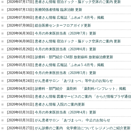
[2020年07月17日]
患者さん情報 宿泊ドック・脳ドック空床のご案内 更新
[2020年07月13日]
医療関係者情報 臨床治験 更新
[2020年07月09日]
患者さん情報 広報誌「ふれai 7 -8月号」掲載
[2020年07月08日]
総合医療センターフロアガイド更新
[2020年06月30日]
今月の外来医担当表（2020年7月）更新
[2020年06月08日]
患者さん情報 宿泊ドック・脳ドック空床のご案内 更新
[2020年05月29日]
今月の外来医担当表（2020年6月）更新
[2020年05月19日]
診療科・部門紹介 CM部 放射線科 放射線治療更新
[2020年05月13日]
患者さん情報 広報誌「ふれai 5 -6月号」掲載
[2020年04月30日]
今月の外来医担当表（2020年5月）更新
[2020年04月24日]
がん患者サロン 「あづまっぺ」等中止のお知らせ
[2020年04月24日]
診療科・部門紹介 薬剤科 「薬剤科パンフレット」掲載
[2020年04月03日]
患者さん情報 図書サービスのご案内 「からだ情報プラザ通
[2020年04月01日]
患者さん情報 入院のご案内更新
[2020年03月31日]
今月の外来医担当表（2020年4月）更新
[2020年03月31日]
がん患者サロン 「あづまっぺ」 中止のお知らせ
[2020年03月27日]
がん診療のご案内 化学療法について レジメンのご紹介更新