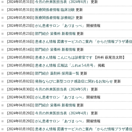
[2024年05月31日]
今月の外来医担当表（2024年6月）
更新
[2024年05月31日]
医療関係者情報 臨床治験
更新
[2024年05月30日]
医療関係者情報 診療統計
更新
[2024年05月23日]
がん患者サロン 「あづまっぺ」
開催情報
[2024年05月23日]
部門紹介 栄養科 新着情報
更新
[2024年05月16日]
患者さん情報 図書サービスのご案内 「からだ情報プラザ通
[2024年05月14日]
部門紹介 栄養科 新着情報
更新
[2024年05月09日]
患者さん情報 こんにちは診察室です
【外科 萩尾浩太郎】
[2024年05月09日]
患者さん情報 広報誌「ふれai 5-6月号」
掲載
[2024年05月08日]
部門紹介 薬剤科 採用薬一覧
更新
[2024年05月02日]
発熱ならびに新型コロナ感染症に関わるお知らせ
更新
[2024年04月30日]
今月の外来医担当表（2024年5月）
更新
[2024年04月30日]
がん患者サロン 「あづまっぺ」
開催情報
[2024年04月16日]
部門紹介 栄養科 新着情報
更新
[2024年03月29日]
今月の外来医担当表（2024年4月）
更新
[2024年03月29日]
がん患者サロン 「あづまっぺ」
開催情報
[2024年03月19日]
患者さん情報 図書サービスのご案内 「からだ情報プラザ通