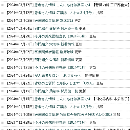
[2024年03月12日]
患者さん情報 こんにちは診察室です
【腎臓内科 三戸部倫大
[2024年03月12日]
患者さん情報 広報誌「ふれai 3-4月号」
掲載
[2024年03月05日]
医療関係者情報 臨床治験
更新
[2024年03月04日]
部門紹介 薬剤科 採用薬一覧
更新
[2024年02月29日]
今月の外来医担当表（2024年3月）
更新
[2024年02月21日]
部門紹介 栄養科 新着情報
更新
[2024年02月02日]
医療関係者情報 臨床治験
更新
[2024年02月02日]
部門紹介 栄養科 新着情報
更新
[2024年01月31日]
今月の外来医担当表（2024年2月）
更新
[2024年01月24日]
がん患者サロン 「あづまっぺ」
開催情報
[2024年01月22日]
皆様のご質問にお答えします 「Q&A」
更新
[2024年01月15日]
部門紹介 薬剤科 採用薬一覧
更新
[2024年01月15日]
患者さん情報 こんにちは診察室です
【消化器内科 本多晶子
[2024年01月15日]
患者さん情報 広報誌「ふれai 1-2月号」
掲載
[2024年01月09日]
医療関係者情報 竹田綜合病院医学雑誌 Vol.49 2023
追加
[2023年12月29日]
今月の外来医担当表（2024年1月）
更新