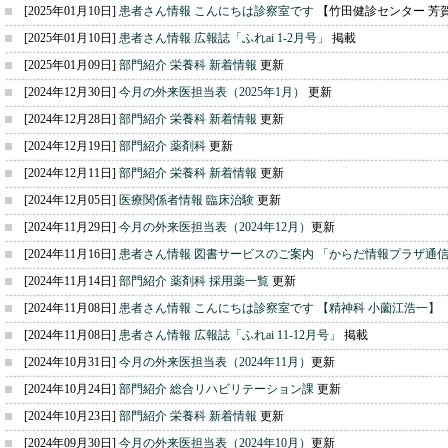
[2025年01月10日]
患者さん情報 こんにちは診察室です
【竹田健診センター 芳賀
[2025年01月10日]
患者さん情報 広報誌「ふれai 1-2月号」
掲載
[2025年01月09日]
部門紹介 栄養科 新着情報
更新
[2024年12月30日]
今月の外来医担当表（2025年1月）
更新
[2024年12月28日]
部門紹介 栄養科 新着情報
更新
[2024年12月19日]
部門紹介 薬剤科
更新
[2024年12月11日]
部門紹介 栄養科 新着情報
更新
[2024年12月05日]
医療関係者情報 臨床治験
更新
[2024年11月29日]
今月の外来医担当表（2024年12月）
更新
[2024年11月16日]
患者さん情報 図書サービスのご案内 「からだ情報プラザ通
[2024年11月14日]
部門紹介 薬剤科 採用薬一覧
更新
[2024年11月08日]
患者さん情報 こんにちは診察室です 【精神科 小薗江浩一
】
[2024年11月08日]
患者さん情報 広報誌「ふれai 11-12月号」
掲載
[2024年10月31日]
今月の外来医担当表（2024年11月）
更新
[2024年10月24日]
部門紹介 総合リハビリテーション課
更新
[2024年10月23日]
部門紹介 栄養科 新着情報
更新
[2024年09月30日]
今月の外来医担当表（2024年10月）
更新