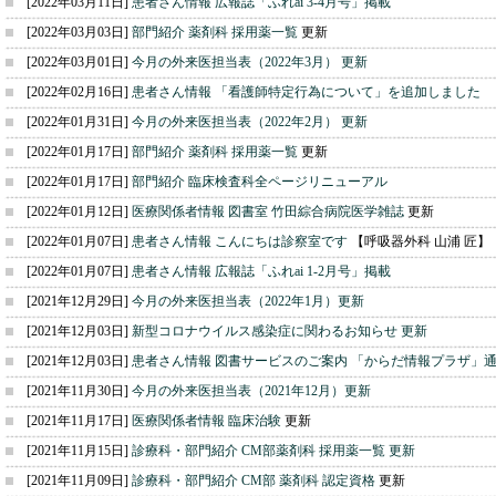
[2022年03月11日]
患者さん情報 広報誌「ふれai 3-4月号」掲載
[2022年03月03日]
部門紹介 薬剤科 採用薬一覧
更新
[2022年03月01日]
今月の外来医担当表（2022年3月） 更新
[2022年02月16日]
患者さん情報 「看護師特定行為について」を追加しました
[2022年01月31日]
今月の外来医担当表（2022年2月） 更新
[2022年01月17日]
部門紹介 薬剤科 採用薬一覧
更新
[2022年01月17日]
部門紹介 臨床検査科全ページリニューアル
[2022年01月12日]
医療関係者情報 図書室 竹田綜合病院医学雑誌
更新
[2022年01月07日]
患者さん情報 こんにちは診察室です
【呼吸器外科 山浦 匠】
[2022年01月07日]
患者さん情報 広報誌「ふれai 1-2月号」掲載
[2021年12月29日]
今月の外来医担当表（2022年1月）更新
[2021年12月03日]
新型コロナウイルス感染症に関わるお知らせ 更新
[2021年12月03日]
患者さん情報 図書サービスのご案内 「からだ情報プラザ」通
[2021年11月30日]
今月の外来医担当表（2021年12月）更新
[2021年11月17日]
医療関係者情報 臨床治験
更新
[2021年11月15日]
診療科・部門紹介 CM部薬剤科 採用薬一覧 更新
[2021年11月09日]
診療科・部門紹介 CM部 薬剤科 認定資格
更新