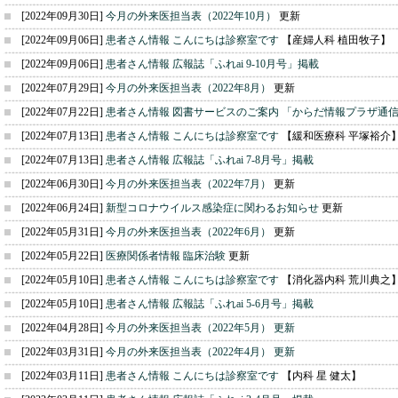
[2022年09月30日]
今月の外来医担当表（2022年10月）
更新
[2022年09月06日]
患者さん情報 こんにちは診察室です
【産婦人科 植田牧子】
[2022年09月06日]
患者さん情報 広報誌「ふれai 9-10月号」掲載
[2022年07月29日]
今月の外来医担当表（2022年8月）
更新
[2022年07月22日]
患者さん情報 図書サービスのご案内 「からだ情報プラザ通
[2022年07月13日]
患者さん情報 こんにちは診察室です
【緩和医療科 平塚裕介
[2022年07月13日]
患者さん情報 広報誌「ふれai 7-8月号」掲載
[2022年06月30日]
今月の外来医担当表（2022年7月）
更新
[2022年06月24日]
新型コロナウイルス感染症に関わるお知らせ
更新
[2022年05月31日]
今月の外来医担当表（2022年6月）
更新
[2022年05月22日]
医療関係者情報 臨床治験
更新
[2022年05月10日]
患者さん情報 こんにちは診察室です
【消化器内科 荒川典之
[2022年05月10日]
患者さん情報 広報誌「ふれai 5-6月号」掲載
[2022年04月28日]
今月の外来医担当表（2022年5月） 更新
[2022年03月31日]
今月の外来医担当表（2022年4月） 更新
[2022年03月11日]
患者さん情報 こんにちは診察室です
【内科 星 健太】