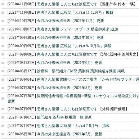
[2021年11月08日]
患者さん情報 こんにちは診察室です
【整形外科 鈴木 一瑛】
[2021年11月08日]
患者さん情報 広報誌「ふれai 11-12月号」掲載
[2021年10月29日]
今月の外来医担当表（2021年11月）更新
[2021年10月07日]
患者さん情報 レディースブース 助産師外来 追加
[2021年09月30日]
今月の外来医担当表（2021年10月）更新
[2021年09月09日]
患者さん情報 広報誌「ふれai 9-10月号」掲載
[2021年09月09日]
患者さん情報 こんにちは診察室です
【消化器内科 荒川典之
[2021年08月31日]
今月の外来医担当表（2021年9月）更新
[2021年08月12日]
診療科・部門紹介 CM部 薬剤科 薬剤科紹介動画 掲載
[2021年08月04日]
患者さん情報 図書サービスのご案内 「からだ情報プラザ」通
[2021年07月30日]
今月の外来医担当表（2021年8月）更新
[2021年07月30日]
医療関係者情報 >各種書類 >新型コロナウィルス感染症に対
更新
[2021年07月09日]
患者さん情報 こんにちは診察室です
【外科 絹田俊爾】
[2021年07月07日]
部門紹介 薬剤科 採用薬一覧 更新
[2021年07月07日]
患者さん情報 広報誌「ふれai 7-8月号」掲載
[2021年06月30日]
今月の外来医担当表（2021年7月）更新