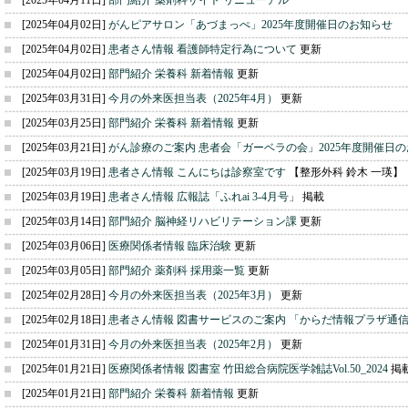
[2025年04月11日]
部門紹介 薬剤科サイト リニューアル
[2025年04月02日]
がんピアサロン「あづまっぺ」2025年度開催日のお知らせ
[2025年04月02日]
患者さん情報 看護師特定行為について
更新
[2025年04月02日]
部門紹介 栄養科 新着情報
更新
[2025年03月31日]
今月の外来医担当表（2025年4月）
更新
[2025年03月25日]
部門紹介 栄養科 新着情報
更新
[2025年03月21日]
がん診療のご案内 患者会「ガーベラの会」2025年度開催日
[2025年03月19日]
患者さん情報 こんにちは診察室です
【整形外科 鈴木 一瑛】
[2025年03月19日]
患者さん情報 広報誌「ふれai 3-4月号」
掲載
[2025年03月14日]
部門紹介 脳神経リハビリテーション課
更新
[2025年03月06日]
医療関係者情報 臨床治験
更新
[2025年03月05日]
部門紹介 薬剤科 採用薬一覧
更新
[2025年02月28日]
今月の外来医担当表（2025年3月）
更新
[2025年02月18日]
患者さん情報 図書サービスのご案内 「からだ情報プラザ通
[2025年01月31日]
今月の外来医担当表（2025年2月）
更新
[2025年01月21日]
医療関係者情報 図書室 竹田総合病院医学雑誌Vol.50_2024
掲
[2025年01月21日]
部門紹介 栄養科 新着情報
更新