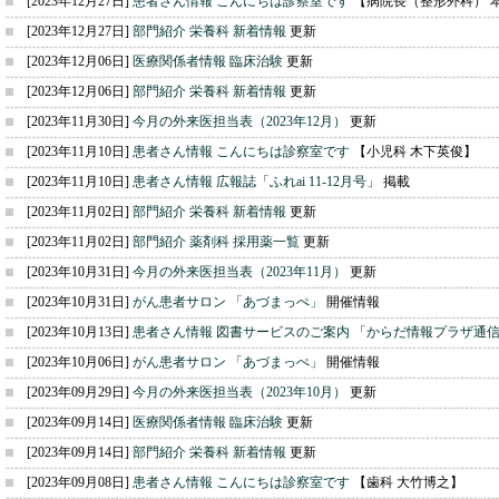
[2023年12月27日]
患者さん情報 こんにちは診察室です
【病院長（整形外科） 
[2023年12月27日]
部門紹介 栄養科 新着情報
更新
[2023年12月06日]
医療関係者情報 臨床治験
更新
[2023年12月06日]
部門紹介 栄養科 新着情報
更新
[2023年11月30日]
今月の外来医担当表（2023年12月）
更新
[2023年11月10日]
患者さん情報 こんにちは診察室です
【小児科 木下英俊】
[2023年11月10日]
患者さん情報 広報誌「ふれai 11-12月号」
掲載
[2023年11月02日]
部門紹介 栄養科 新着情報
更新
[2023年11月02日]
部門紹介 薬剤科 採用薬一覧
更新
[2023年10月31日]
今月の外来医担当表（2023年11月）
更新
[2023年10月31日]
がん患者サロン 「あづまっぺ」
開催情報
[2023年10月13日]
患者さん情報 図書サービスのご案内 「からだ情報プラザ通
[2023年10月06日]
がん患者サロン 「あづまっぺ」
開催情報
[2023年09月29日]
今月の外来医担当表（2023年10月）
更新
[2023年09月14日]
医療関係者情報 臨床治験
更新
[2023年09月14日]
部門紹介 栄養科 新着情報
更新
[2023年09月08日]
患者さん情報 こんにちは診察室です
【歯科 大竹博之】