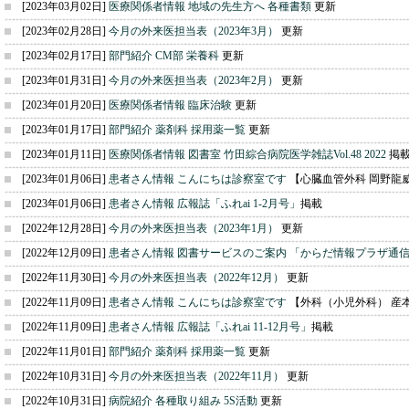
[2023年03月02日]
医療関係者情報 地域の先生方へ 各種書類
更新
[2023年02月28日]
今月の外来医担当表（2023年3月）
更新
[2023年02月17日]
部門紹介 CM部 栄養科
更新
[2023年01月31日]
今月の外来医担当表（2023年2月）
更新
[2023年01月20日]
医療関係者情報 臨床治験
更新
[2023年01月17日]
部門紹介 薬剤科 採用薬一覧
更新
[2023年01月11日]
医療関係者情報 図書室 竹田綜合病院医学雑誌Vol.48 2022
掲
[2023年01月06日]
患者さん情報 こんにちは診察室です
【心臓血管外科 岡野龍
[2023年01月06日]
患者さん情報 広報誌「ふれai 1-2月号」
掲載
[2022年12月28日]
今月の外来医担当表（2023年1月）
更新
[2022年12月09日]
患者さん情報 図書サービスのご案内 「からだ情報プラザ通
[2022年11月30日]
今月の外来医担当表（2022年12月）
更新
[2022年11月09日]
患者さん情報 こんにちは診察室です
【外科（小児外科） 産
[2022年11月09日]
患者さん情報 広報誌「ふれai 11-12月号」
掲載
[2022年11月01日]
部門紹介 薬剤科 採用薬一覧
更新
[2022年10月31日]
今月の外来医担当表（2022年11月）
更新
[2022年10月31日]
病院紹介 各種取り組み 5S活動
更新