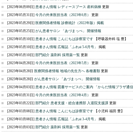
[2023年06月09日]
患者さん情報 レディースブース 産科病棟
更新
[2023年05月31日]
今月の外来医担当表（2023年6月）
更新
[2023年05月29日]
医療関係者情報 診療統計（2022年版）掲載
[2023年05月25日]
がん患者サロン 「あづまっぺ」 開催情報
[2023年05月10日]
患者さん情報 こんにちは診察室です
【呼吸器外科 塩 豊】
[2023年05月10日]
患者さん情報 広報誌「ふれai 5-6月号」
掲載
[2023年05月10日]
部門紹介 薬剤科 採用薬一覧
更新
[2023年04月28日]
今月の外来医担当表（2023年5月）
更新
[2023年04月28日
医療関係者情報 地域の先生方へ 各種書類
更新
[2023年04月28日
がん患者サロン 「あづまっぺ」 開催情報
[2023年04月03日]
患者さん情報 図書サービスのご案内 「からだ情報プラザ通
[2023年03月31日]
今月の外来医担当表（2023年4月）
更新
[2023年03月22日]
部門紹介 患者支援・総合連携部 入退院支援課
更新
[2023年03月08日]
患者さん情報 こんにちは診察室です
【小児科 福田 豊】
[2023年03月08日]
患者さん情報 広報誌「ふれai 3-4月号」
掲載
[2023年03月03日]
部門紹介 薬剤科 採用薬一覧
更新