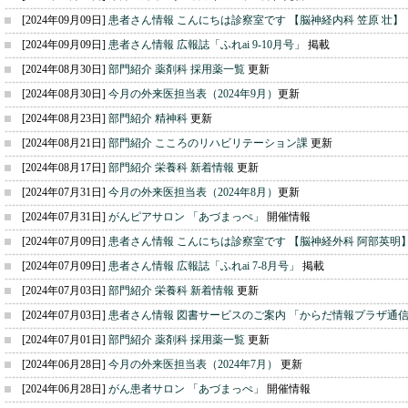
[2024年09月09日]
患者さん情報 こんにちは診察室です 【脳神経内科 笠原 壮
】
[2024年09月09日]
患者さん情報 広報誌「ふれai 9-10月号」
掲載
[2024年08月30日]
部門紹介 薬剤科 採用薬一覧
更新
[2024年08月30日]
今月の外来医担当表（2024年9月）
更新
[2024年08月23日]
部門紹介 精神科
更新
[2024年08月21日]
部門紹介 こころのリハビリテーション課
更新
[2024年08月17日]
部門紹介 栄養科 新着情報
更新
[2024年07月31日]
今月の外来医担当表（2024年8月）
更新
[2024年07月31日]
がんピアサロン 「あづまっぺ」
開催情報
[2024年07月09日]
患者さん情報 こんにちは診察室です 【脳神経外科 阿部英明
[2024年07月09日]
患者さん情報 広報誌「ふれai 7-8月号」
掲載
[2024年07月03日]
部門紹介 栄養科 新着情報
更新
[2024年07月03日]
患者さん情報 図書サービスのご案内 「からだ情報プラザ通
[2024年07月01日]
部門紹介 薬剤科 採用薬一覧
更新
[2024年06月28日]
今月の外来医担当表（2024年7月）
更新
[2024年06月28日]
がん患者サロン 「あづまっぺ」
開催情報